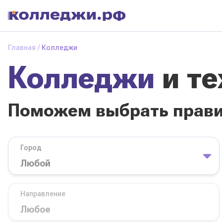
Колледжи
и
Главная
Колледжи
техникумы
Колледжи
и т
Поможем выбрать
правильный
колледж
Поможем выбрать прав
Город
База обучения
Город
Направление
Вид
Направление
колледжа