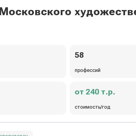
 Московского художест
58
профессий
от 240 т.р.
стоимость/год