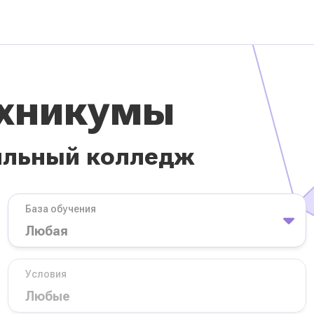
ехникумы
ильный колледж
База обучения
Условия