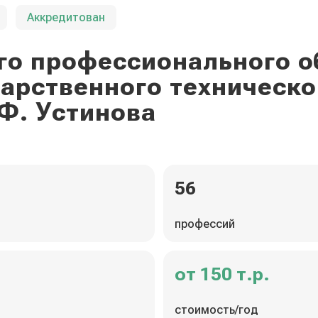
Аккредитован
го профессионального о
дарственного техническо
Ф. Устинова
56
профессий
от 150 т.р.
стоимость/год