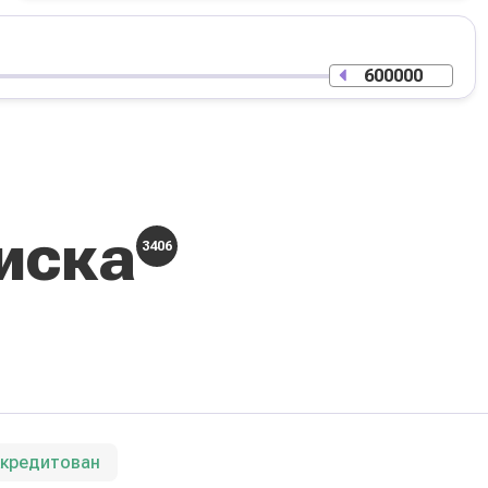
иска
3406
ккредитован