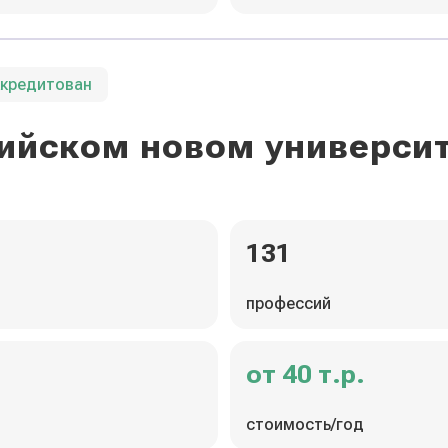
ккредитован
ийском новом универси
131
профессий
от 40 т.р.
стоимость/год