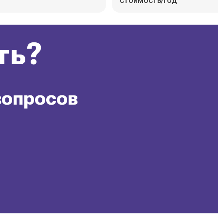
стоимость/год
ть?
вопросов