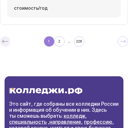
стоимость/год
1
2
228
...
Колледжи
и техникумы
Поможем выбрать правильный
колледж
Фильтры
Это сайт, где собраны все колледжи России
и информация об обучении в них. Здесь
Сбросить фильтры
ты сможешь выбрать:
колледж
,
специальность
,
направление
,
профессию
,
которой хочешь учиться и свою будущую