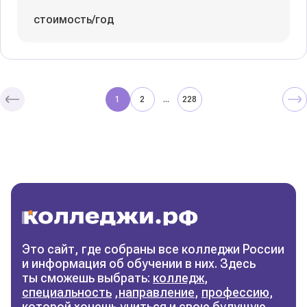
стоимость/год
1
2
228
...
Колледжи
и техникумы
Поможем выбрать правильный
колледж
Фильтры
Это сайт, где собраны все колледжи России
и информация об обучении в них. Здесь
Сбросить фильтры
ты сможешь выбрать:
колледж
,
специальность
,
направление
,
профессию
,
которой хочешь учиться и свою будущую