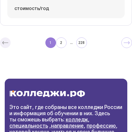
стоимость/год
1
2
228
...
Колледжи
и техникумы
Поможем выбрать правильный
колледж
Фильтры
Это сайт, где собраны все колледжи России
и информация об обучении в них. Здесь
Сбросить фильтры
ты сможешь выбрать:
колледж
,
специальность
,
направление
,
профессию
,
которой хочешь учиться и свою будущую