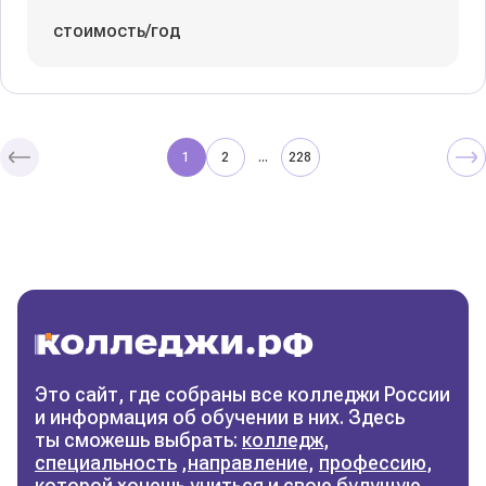
стоимость/год
1
2
228
...
Колледжи
и техникумы
Поможем выбрать правильный
колледж
Фильтры
Это сайт, где собраны все колледжи России
и информация об обучении в них. Здесь
Сбросить фильтры
ты сможешь выбрать:
колледж
,
специальность
,
направление
,
профессию
,
которой хочешь учиться и свою будущую