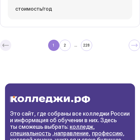
стоимость/год
1
2
228
...
Колледжи
и техникумы
Поможем выбрать правильный
колледж
Фильтры
Это сайт, где собраны все колледжи России
и информация об обучении в них. Здесь
Сбросить фильтры
ты сможешь выбрать:
колледж
,
специальность
,
направление
,
профессию
,
которой хочешь учиться и свою будущую