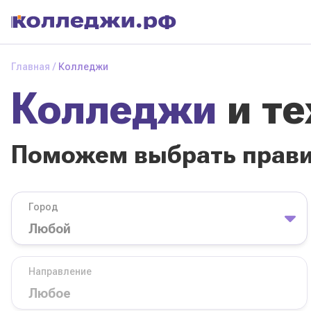
Колледжи
и
Главная
Колледжи
техникумы
Колледжи
и т
Поможем выбрать
правильный
колледж
Поможем выбрать прав
Город
База обучения
Город
Направление
Вид
Направление
колледжа