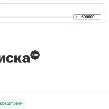
иска
3406
ккредитован