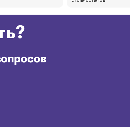
стоимость/год
ть?
вопросов