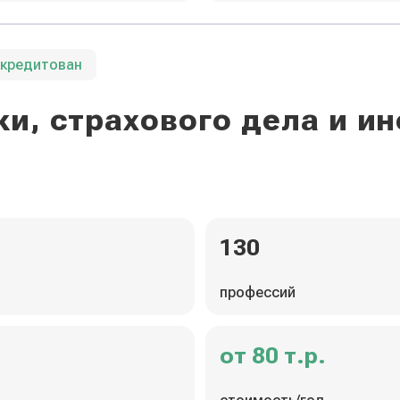
ккредитован
и, страхового дела и 
130
профессий
от 80 т.р.