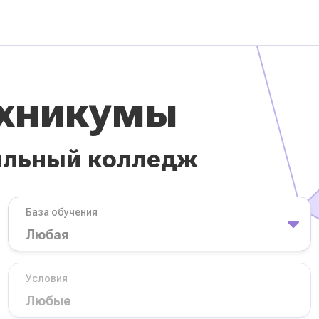
ехникумы
ильный колледж
База обучения
Условия