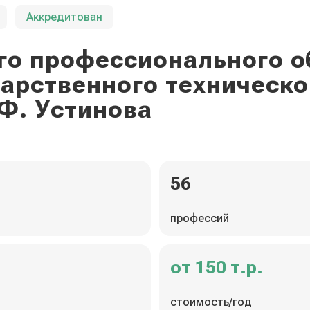
Аккредитован
го профессионального о
дарственного техническо
Ф. Устинова
56
профессий
от 150 т.р.
стоимость/год