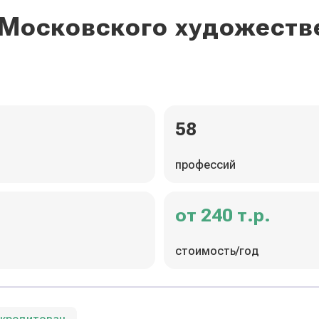
 Московского художест
58
профессий
от 240 т.р.
стоимость/год