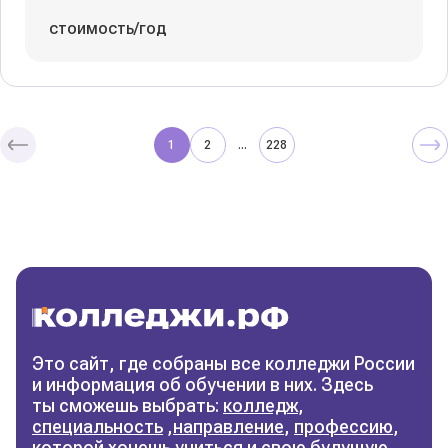
стоимость/год
1
2
228
...
Колледжи
и техникумы
Поможем выбрать правильный
колледж
Фильтры
Это сайт, где собраны все колледжи России
и информация об обучении в них. Здесь
Сбросить фильтры
ты сможешь выбрать:
колледж
,
специальность
,
направление
,
профессию
,
которой хочешь учиться и свою будущую