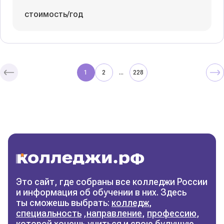
стоимость/год
1
2
228
...
Колледжи
и техникумы
Поможем выбрать правильный
колледж
Фильтры
Это сайт, где собраны все колледжи России
и информация об обучении в них. Здесь
Сбросить фильтры
ты сможешь выбрать:
колледж
,
специальность
,
направление
,
профессию
,
которой хочешь учиться и свою будущую