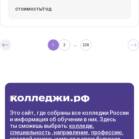
стоимость/год
1
2
228
...
Колледжи
и техникумы
Поможем выбрать правильный
колледж
Фильтры
Это сайт, где собраны все колледжи России
и информация об обучении в них. Здесь
Сбросить фильтры
ты сможешь выбрать:
колледж
,
специальность
,
направление
,
профессию
,
которой хочешь учиться и свою будущую