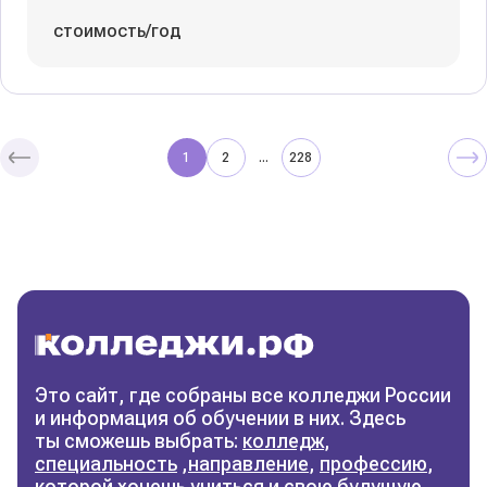
стоимость/год
1
2
228
...
Колледжи
и техникумы
Поможем выбрать правильный
колледж
Фильтры
Это сайт, где собраны все колледжи России
и информация об обучении в них. Здесь
Сбросить фильтры
ты сможешь выбрать:
колледж
,
специальность
,
направление
,
профессию
,
которой хочешь учиться и свою будущую