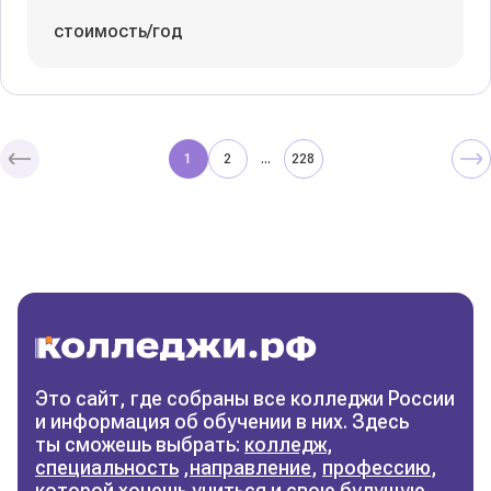
стоимость/год
1
2
228
...
Колледжи
и техникумы
Поможем выбрать правильный
колледж
Фильтры
Это сайт, где собраны все колледжи России
и информация об обучении в них. Здесь
Сбросить фильтры
ты сможешь выбрать:
колледж
,
специальность
,
направление
,
профессию
,
которой хочешь учиться и свою будущую