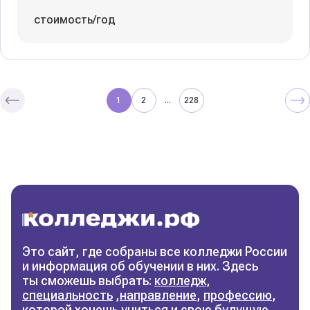
стоимость/год
1
2
228
...
Колледжи
и техникумы
Поможем выбрать правильный
колледж
Фильтры
Это сайт, где собраны все колледжи России
и информация об обучении в них. Здесь
Сбросить фильтры
ты сможешь выбрать:
колледж
,
специальность
,
направление
,
профессию
,
которой хочешь учиться и свою будущую