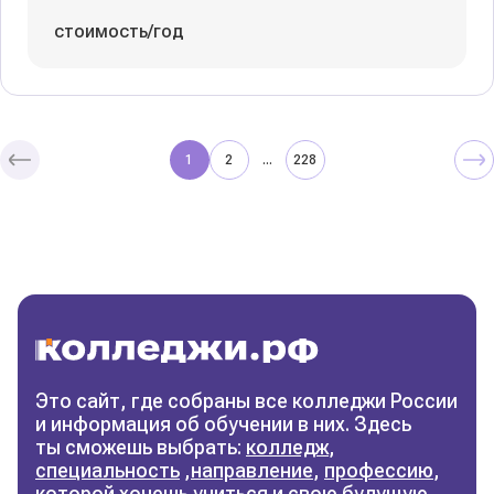
стоимость/год
1
2
228
...
Колледжи
и техникумы
Поможем выбрать правильный
колледж
Фильтры
Это сайт, где собраны все колледжи России
и информация об обучении в них. Здесь
Сбросить фильтры
ты сможешь выбрать:
колледж
,
специальность
,
направление
,
профессию
,
которой хочешь учиться и свою будущую