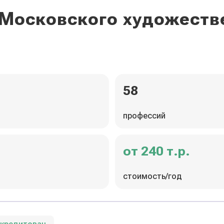
 Московского художест
58
профессий
от 240 т.р.
стоимость/год