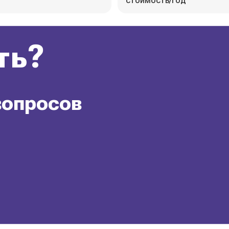
стоимость/год
ть?
вопросов