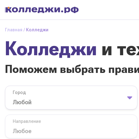
Колледжи
и
Главная
Колледжи
техникумы
Колледжи
и т
Поможем выбрать
правильный
колледж
Поможем выбрать прав
Город
База обучения
Город
Направление
Вид
Направление
колледжа