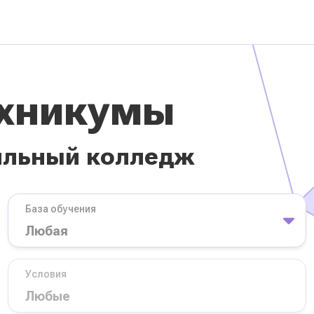
ехникумы
ильный колледж
База обучения
Условия