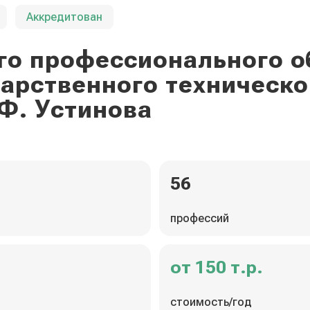
Аккредитован
го профессионального о
дарственного техническо
Ф. Устинова
56
профессий
от 150 т.р.
стоимость/год