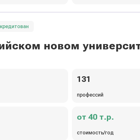
ккредитован
ийском новом универси
131
профессий
от 40 т.р.
стоимость/год