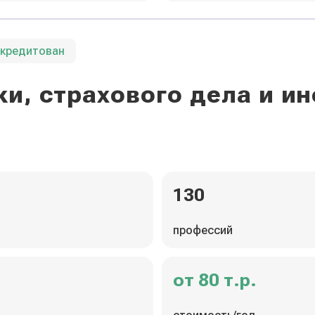
ккредитован
и, страхового дела и 
130
профессий
от 80 т.р.