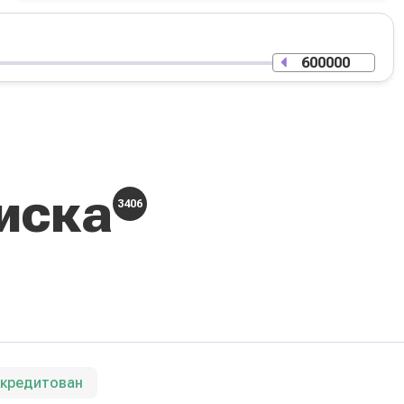
иска
3406
ккредитован