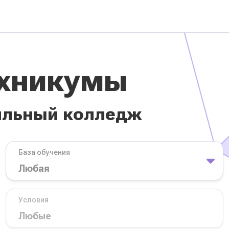
ехникумы
ильный колледж
База обучения
Условия