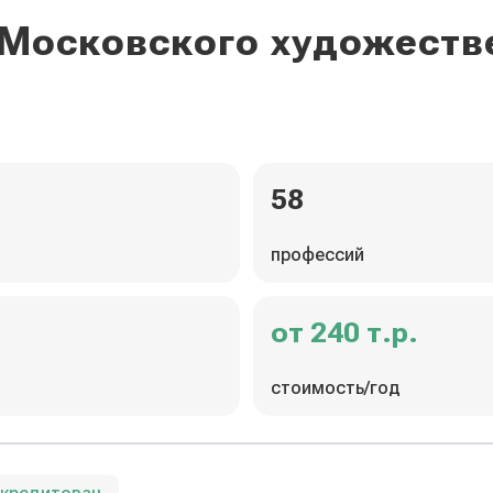
 Московского художест
58
профессий
от 240 т.р.
стоимость/год