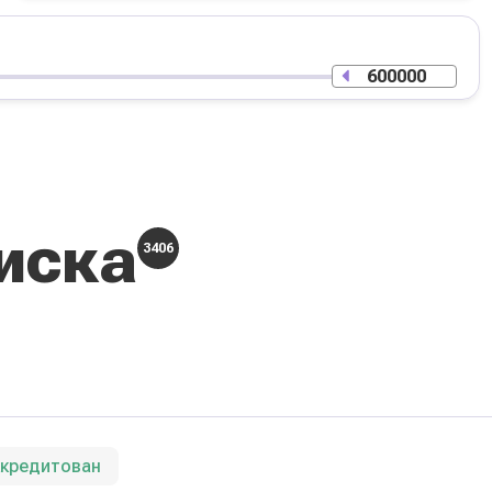
иска
3406
ккредитован