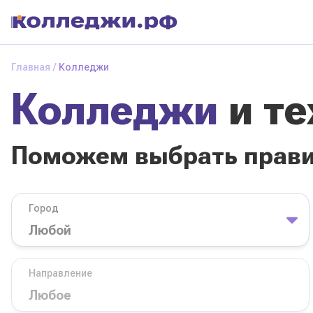
Колледжи
и
Главная
Колледжи
техникумы
Колледжи
и т
Поможем выбрать
правильный
колледж
Поможем выбрать прав
Город
База обучения
Город
Направление
Вид
Направление
колледжа