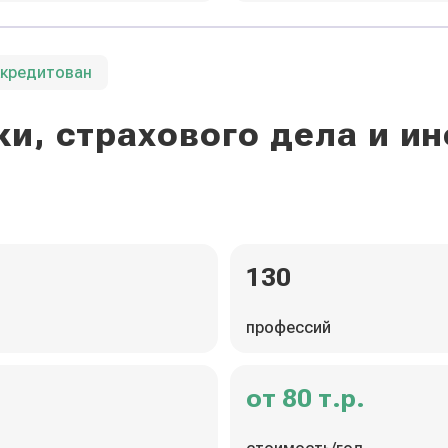
ккредитован
и, страхового дела и 
130
профессий
от 80 т.р.