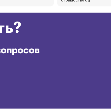
стоимость/год
ть?
вопросов