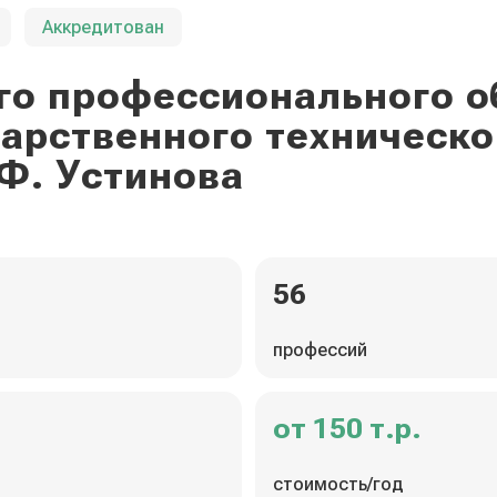
Аккредитован
го профессионального о
дарственного техническо
Ф. Устинова
56
профессий
от 150 т.р.
стоимость/год