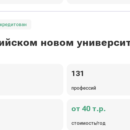
ккредитован
ийском новом универси
131
профессий
от 40 т.р.
стоимость/год